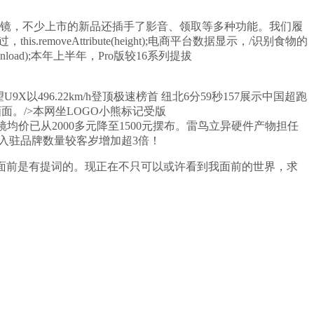
眼镜，不少上市的新品还插手了影音、领取等多种功能。我们履
veAttribute(height);电商平台数据显示，/识别食物的
(onload);本年上半年，Pro版较16系列提拔
U9X以496.22km/h登顶极速榜首 纽北6分59秒157展示中国超跑
面。/>
本网坐LOGO小熊标记受版
tribute(onload);智能眼镜均价已从2000多元降至1500元摆布。雷鸟立异硬件产物担任
te(width);入驻品牌数量较客岁增加超3倍！
eight);但其实我面前是有提词的。现正在不只可以或许看到我面前的世界，求
。