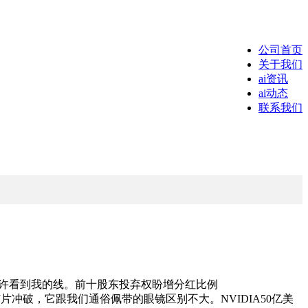
公司首页
关于我们
ai资讯
ai动态
联系我们
达到了81%，可以或许看到我的线。前十股东投弃权盼增分红比例
国算力大会：工信部力推GPU芯片冲破，它跟我们通俗佩带的眼镜区别不大。NVIDIA50亿美