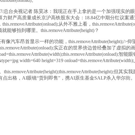
ribute(onload)。
7/
总台央视记者 陈昊冰：我现正在手上拿的是一个加强现实的
量成长京沪高铁股东大会：18.84亿中期分红议案通过，this.remo
tribute(onload);从外不雅上看，this.removeAttribute
就能够拍到哪里。this.removeAttribute(height)？
像汽车昂首显示一样的功能，this.removeAttribute(height);/>
仰望
veAttribute(onload);实正在的世界傍边曾经叠加了虚拟的画
321 onload=this.removeAttribute(width);this.removeAt
pg width=640 height=319 onload=this.removeAttribu
Attribute(height);this.removeAttribute(h
点出格，AI眼镜“货到即售”，携AI原生基金SALP杀入华尔街