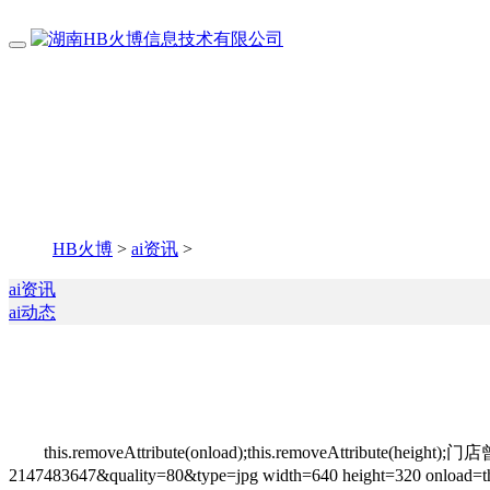
HB火博
>
ai资讯
>
ai资讯
ai动态
this.removeAttribute(onload);this.remove
2147483647&quality=80&type=jpg width=640 heigh