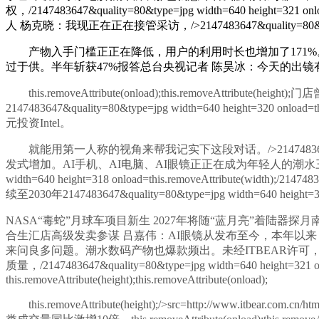
权，/2147483647&quality=80&type=jpg width=640 height=
人 杨克晓：我现正在正在接管采访，/>2147483647&quality=80&type=j
产物入手门槛正正在降低，用户的利用时长也增加了171%。this.remove
过于供。半年斩获47%报答总台央视记者 陈昊冰：今天的出镜有
this.removeAttribute(onload);this.remove
2147483647&quality=80&type=jpg width=640 heigh
元投资Intel。
就能用第一人称的视角来帮我记实下这段对话。/>2147483647&quality=80&type
发式增加。AI手机、AI电脑、AI眼镜正正在成为年轻人的潮水三件套。为了更好地
width=640 height=318 onload=this.removeAttribute(width)
续至2030年2147483647&quality=80&type=jpg width=64
NASA“毒蛇”月球车项目新生 2027年将随“蓝月亮”着陆器探月南极2147483647&quali
合生汇店高级发卖参谋 吕嘉伟：AI眼镜从发布至今，本年以来，挑和发展理论21474836
来问良多问题。潮水数码产物也爆款频出。未经ITBEAR许可，src=http://www.i
质量，/2147483647&quality=80&type=jpg width=640 heig
this.removeAttribute(height);this.removeAttribute(onload);
this.removeAttribute(height);/>
src=http://www.itbear.com.cn/ht