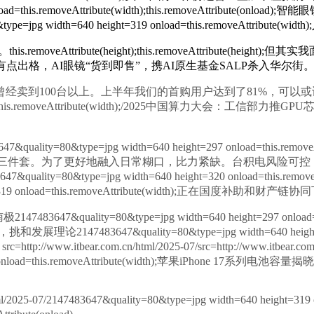
321 onload=this.removeAttribute(width);this.removeAt
pg width=640 height=319 onload=this.removeAttribu
Attribute(height);this.removeAttribute(h
点出格，AI眼镜“货到即售”，携AI原生基金SALP杀入华尔街
Attribute(height);门店曾经卖到100台以上。上半年我们的首购用户
t=320 onload=this.removeAttribute(width);/2025中
=jpg width=640 height=297 onload=this.removeAttrib
融入日常糊口，比力紧缺。台积电风险可控，this.removeAttribute(
;/2147483647&quality=80&type=jpg width=640 height=320 on
0 height=319 onload=this.removeAttribute(width)
ty=80&type=jpg width=640 height=297 onload=this.remov
47&quality=80&type=jpg width=640 height=318 on
tbear.com.cn/html/2025-07/src=http://www.itbear
ht=321 onload=this.removeAttribute(width);苹果iPhone 
ml/2025-07/2147483647&quality=80&type=jpg width=640 height=319 on