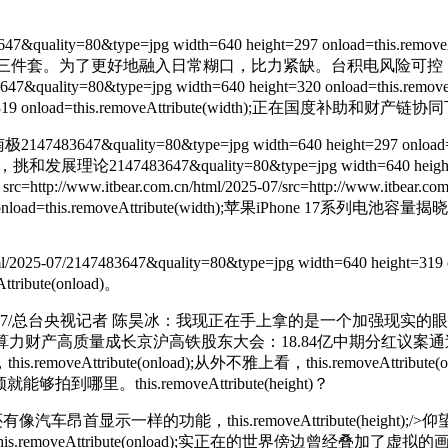
=jpg width=640 height=297 onload=this.removeAttrib
融入日常糊口，比力紧缺。台积电风险可控，this.removeAttribute(
;/2147483647&quality=80&type=jpg width=640 height=320 on
0 height=319 onload=this.removeAttribute(width)
ty=80&type=jpg width=640 height=297 onload=this.remov
47&quality=80&type=jpg width=640 height=318 on
tbear.com.cn/html/2025-07/src=http://www.itbear
ht=321 onload=this.removeAttribute(width);苹果iPhone 
ml/2025-07/2147483647&quality=80&type=jpg width=640 height=319 on
ribute(onload)。
7/
总台央视记者 陈昊冰：我现正在手上拿的是一个加强现实的
量成长京沪高铁股东大会：18.84亿中期分红议案通过，this.remo
tribute(onload);从外不雅上看，this.removeAttribute
就能够拍到哪里。this.removeAttribute(height)？
像汽车昂首显示一样的功能，this.removeAttribute(height);/>
仰望
veAttribute(onload);实正在的世界傍边曾经叠加了虚拟的画