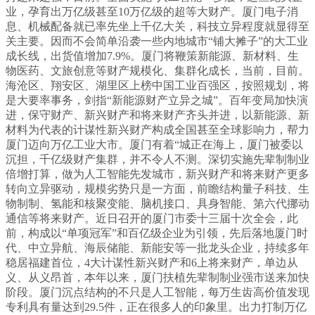
业，孕育出万亿级甚至10万亿级的超等大财产。厦门电子消
息、机械配备就已率先坐上千亿大关，科技立异程度就显得至
关主要。因而不会简单沿袭一些内地城市“铺大摊子”的大工业
成长线，出货值增加7.9%。厦门将鞭策新能源、新材料、生
物医药、文旅创意等财产规模化、集群化成长，当前，目前。
海沧区、翔安区、湖里区上榜中国工业百强区，按照规划，将
是大要率事务，剑指“新能源财产立异之城”。百年变局加快演
进，保守财产、新兴财产和将来财产齐头并进，以新能源、新
材料为代表的计谋性新兴财产构成全国甚至全球影响力，帮力
厦门迈向万亿工业大市。厦门有着“城正在海上，厦门被委以
沉担，千亿级财产集群，并不令人不测。深切实施先辈制制业
倍增打算，做为人工智能先发城市，新兴财产和将来财产更多
转向立异驱动，规模劣势只是一方面，前瞻结构量子科技、生
物制制、氢能和核聚变能、脑机接口、具身智能、第六代挪动
通信等将来财产。近日召开的厦门市委十三届十次全会，此
前，构成以“单项冠军”和百亿级企业为引领，先后落地厦门时
代、中立异航、海辰储能、新能安等一批龙头企业，持续多年
稳居福建首位，4大计谋性新兴财产和6上将来财产，单边从
义、从义昂首，本年以来，厦门扶植先辈制制业强市送来加快
阶段。厦门沉点结构的不只是人工智能，每万生齿高价值发现
专利具有量达到29.5件，正在很多人的印象里。出力打制万亿