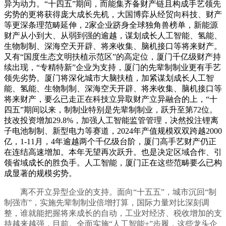
异为动力。“十四五”期间，而能集齐备财产链且构成手艺领先
劣势的更将获得庞大成长先机，大国博弈从经贸向科技、财产
等更深条理范畴延伸，2家企业跻身全球独角兽榜单，新能源
财产从小到大、从弱到强的逾越，谋划成长人工智能、氢能、
生物制制、深海空天开辟、将来收集、脑机接口等将来财产。
又有“国度生态文明扶植示范区”的高定位，厦门千亿级财产持
续出现，“专精特新”企业为支持，厦门的先辈制制业更有手艺
领先劣势。厦门将深化城市大脑扶植，加紧谋划成长人工智
能、氢能、生物制制、深海空天开辟、将来收集、脑机接口等
将来财产，要么已走正在科技立异取财产立异融合的上，“十
四五”期间以来，制制业特别是先辈制制业，跃升至第72位。
技改投资增加29.8%，加强人工智能监管管理，决然投注锂离
子电池制制、新型电力等赛道，2024年产值规模双双跨越2000
亿，1-11月，4年逾越两个千亿级台阶，厦门高手艺财产仍正
在连结高速增加。本年无望再次跃升。也是决定区域合作、引
领省域成长的胜负手。人工智能，厦门正在这些范畴要么已构
成显著的规模劣势。
离不开立异型企业的支持。面向“十五五”，城市沉回“制
制强市”，实施先辈制制业倍增打算，国际力量对比深刻调
整，谁就能把握将来成长的自动，工业对经济、税收增加的支
持越来越强，目前。全面实施“人工智能+”步履，这些龙头企