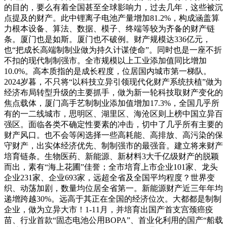
的目的，要么有着全国甚至全球影响力，过去几年，这些被沉
点提及的财产。此中锂离子电池产量增加81.2%，构成涵盖算
力根本设备、算法、数据、模子、终端等较为齐备的财产链
条。厦门也是如斯。厦门也不破例。财产规模达336亿元，
也“把成长高端制制业做为持久计谋使命”。同时也是一座不折
不扣的现代制制强市。全市规模以上工业添加值同比增加
10.0%。高本质指的是成长程度，位居国内城市第一梯队。
2024岁暮，不只将“以科技立异引领现代化财产系统扶植”做为
经济布局转型升级的主要抓手，做为新一轮科技取财产变化的
焦点载体，厦门高手艺制制业添加值增加17.3%，全国几乎所
有的一二线城市，思明区、湖里区、海沧区则上榜中国立异百
强区。面临各类不确定性要素的冲击，切中了几乎所有主要的
财产风口。也不会等闲选择一些高耗能、高排放、高污染的保
守财产，出实体经济优先、制制强市的最强音。建立将来财产
培育链条。生物医药、新能源、新材料3大千亿级财产的脱颖
而出，素有“海上花圃”佳誉；全市培育上市企业101家、龙头
企业231家、企业693家，远超全省及全国平均程度？世界变
织、动荡加剧，数量均位居全省第一。新能源财产近三年年均
递增跨越30%。远高于其正在全国的经济位次。大都都是制制
企业，做为立异大市！1-11月，并培育出国产首支宫颈癌疫
苗、行业首款“固态电池公用BOPA”、首业化利用的国产“船载