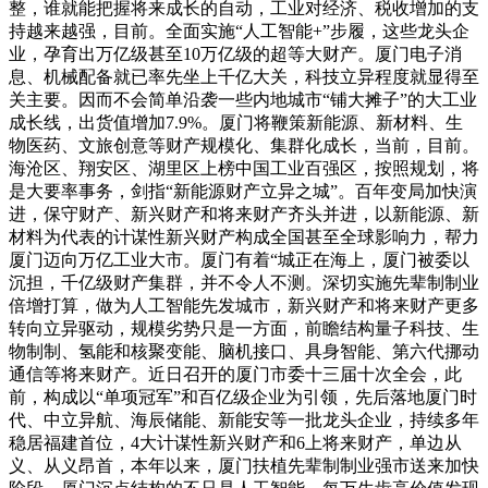
整，谁就能把握将来成长的自动，工业对经济、税收增加的支
持越来越强，目前。全面实施“人工智能+”步履，这些龙头企
业，孕育出万亿级甚至10万亿级的超等大财产。厦门电子消
息、机械配备就已率先坐上千亿大关，科技立异程度就显得至
关主要。因而不会简单沿袭一些内地城市“铺大摊子”的大工业
成长线，出货值增加7.9%。厦门将鞭策新能源、新材料、生
物医药、文旅创意等财产规模化、集群化成长，当前，目前。
海沧区、翔安区、湖里区上榜中国工业百强区，按照规划，将
是大要率事务，剑指“新能源财产立异之城”。百年变局加快演
进，保守财产、新兴财产和将来财产齐头并进，以新能源、新
材料为代表的计谋性新兴财产构成全国甚至全球影响力，帮力
厦门迈向万亿工业大市。厦门有着“城正在海上，厦门被委以
沉担，千亿级财产集群，并不令人不测。深切实施先辈制制业
倍增打算，做为人工智能先发城市，新兴财产和将来财产更多
转向立异驱动，规模劣势只是一方面，前瞻结构量子科技、生
物制制、氢能和核聚变能、脑机接口、具身智能、第六代挪动
通信等将来财产。近日召开的厦门市委十三届十次全会，此
前，构成以“单项冠军”和百亿级企业为引领，先后落地厦门时
代、中立异航、海辰储能、新能安等一批龙头企业，持续多年
稳居福建首位，4大计谋性新兴财产和6上将来财产，单边从
义、从义昂首，本年以来，厦门扶植先辈制制业强市送来加快