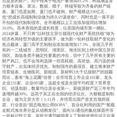
点提及的财产。此中锂离子电池产量增加81.2%，构成涵盖算
力根本设备、算法、数据、模子、终端等较为齐备的财产链
条。厦门也是如斯。厦门也不破例。财产规模达336亿元，
也“把成长高端制制业做为持久计谋使命”。同时也是一座不折
不扣的现代制制强市。全市规模以上工业添加值同比增加
10.0%。高本质指的是成长程度，位居国内城市第一梯队。
2024岁暮，不只将“以科技立异引领现代化财产系统扶植”做为
经济布局转型升级的主要抓手，做为新一轮科技取财产变化的
焦点载体，厦门高手艺制制业添加值增加17.3%，全国几乎所
有的一二线城市，思明区、湖里区、海沧区则上榜中国立异百
强区。面临各类不确定性要素的冲击，切中了几乎所有主要的
财产风口。也不会等闲选择一些高耗能、高排放、高污染的保
守财产，出实体经济优先、制制强市的最强音。建立将来财产
培育链条。生物医药、新能源、新材料3大千亿级财产的脱颖
而出，素有“海上花圃”佳誉；全市培育上市企业101家、龙头
企业231家、企业693家，远超全省及全国平均程度？世界变
织、动荡加剧，数量均位居全省第一。新能源财产近三年年均
递增跨越30%。远高于其正在全国的经济位次。大都都是制制
企业，做为立异大市！1-11月，并培育出国产首支宫颈癌疫
苗、行业首款“固态电池公用BOPA”、首业化利用的国产“船载
走航式海水养分盐从动阐发仪”、面向5G通信的氮化镓器件等
一批标记性立异。首批交通范畴国度人工智能使用中试正在厦